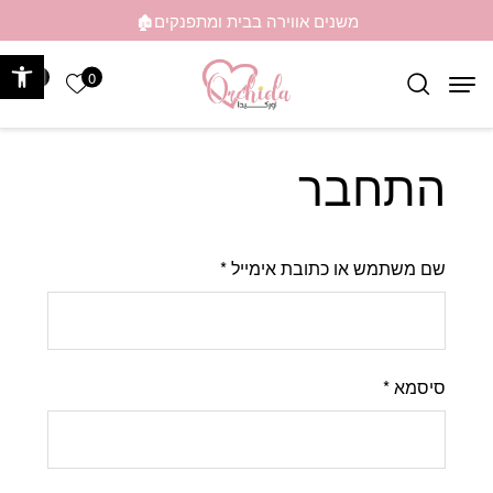
בחזרה למעלה
Skip to Content
משנים אווירה בבית ומתפנקים🏚️
פתח 
0
0
הרשימה ש
התחבר
שם משתמש או כתובת אימייל
*
סיסמא
*