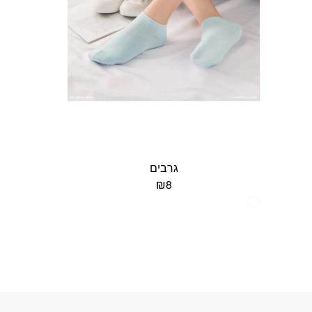
גרבים
₪
8
למוצר
זה
יש
מספר
סוגים.
ניתן
לבחור
את