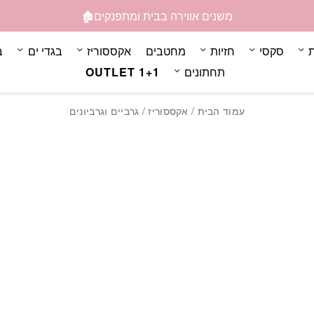
משנים אווירה בבית ומתפנקים🏚️
ת
סקסי
חזיות
מחטבים
אקססוריז
בגדי ים
ב
תחתונים
OUTLET 1+1
עמוד הבית
/
אקססוריז
/ גרביים וגרביונים