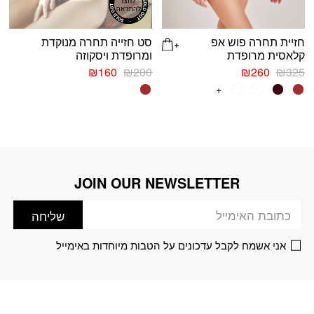
חזיית תחרה פוש אפ
סט חזייה תחרה מנוקדת
קלאסית מרופדת
ומרופדת ויסקוזה
המחיר
המחיר
המחיר
המחיר
₪
160
₪
200
₪
260
₪
325
המקורי
הנוכחי
המקורי
הנוכחי
למוצר
+
למוצר
היה:
הוא:
היה:
הוא:
זה
זה
₪160.
₪200.
₪260.
₪325.
יש
יש
מספר
מספר
סוגים.
סוגים.
ניתן
ניתן
JOIN OUR NEWSLETTER
דוא׳׳ל
לבחור
לבחור
את
את
שליחה
האפשרויות
האפשרויות
בעמוד
בעמוד
אני אשמח לקבל עדכונים על הטבות מיוחדות באימייל
המוצר
המוצר