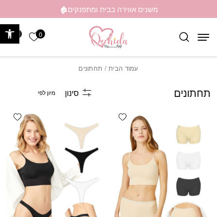
בחזרה למעלה
Skip to Content
משנים אווירה בבית ומתפנקים🏚️
פתח 
0
0
הרשימה ש
עמוד הבית
/ תחתונים
תחתונים
סינון
shlist
Add wishlist