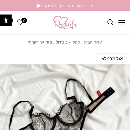
בחזרה למעלה
Skip to Content
משנים אווירה בבית ומתפנקים🏚️
פתח 
0
0
הרשימה ש
עמוד הבית
/
סקסי
/
ביבידול
/ בגד גוף יוקרתי
אזל מהמלאי