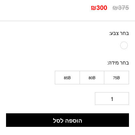
המחיר
המחיר
₪
300
₪
375
המקורי
הנוכחי
היה:
הוא:
₪300.
₪375.
בחר צבע
בחר מידה
85B
80B
75B
הוספה לסל