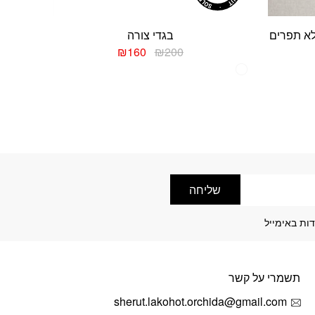
לא תפרים
בגדי צורה
יר
המחיר
המחיר
₪
160
₪
200
חי
המקורי
הנוכחי
למוצר
היה:
הוא:
זה
₪160.
₪200.
₪
יש
מספר
סוגים.
ניתן
לבחור
את
האפשרויות
שליחה
בעמוד
המוצר
ות באימייל
תשמרי על קשר
sherut.lakohot.orchida@gmail.com