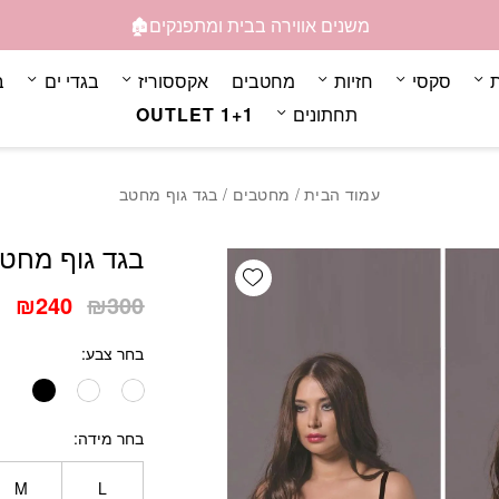
כמות בגד גוף מחטב
משנים אווירה בבית ומתפנקים🏚️
ת
סקסי
חזיות
מחטבים
אקססוריז
בגדי ים
ב
תחתונים
OUTLET 1+1
עמוד הבית
/
מחטבים
/ בגד גוף מחטב
בגד גוף מחט
Add wishlist
המחיר
המ
₪
240
₪
300
המקורי
הנ
בחר צבע
היה:
הו
0.
₪300.
בחר מידה
M
L