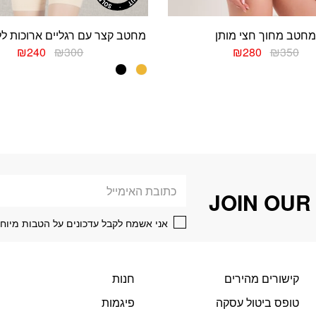
חטב מחוך חצי מותן
מחטב קצר עם רגליים ארוכות ל
המחיר
המחיר
המחיר
המח
₪
240
₪
300
₪
280
₪
350
המקורי
הנוכחי
המקורי
הנוכ
למוצר
למוצר
היה:
הוא:
היה:
הוא:
זה
זה
240.
₪300.
₪280.
₪350.
יש
יש
מספר
מספר
סוגים.
סוגים.
ניתן
ניתן
לבחור
לבחור
את
את
דוא׳׳ל
האפשרויות
האפשרויות
JOIN OUR
בעמוד
בעמוד
המוצר
המוצר
אני אשמח לקבל עדכונים על הטבות מיוחד
קישורים מהירים
חנות
טופס ביטול עסקה
פיגמות