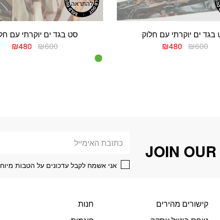
בגד ים יוקרתי עם חלוק
סט בגד ים יוקרתי עם חל
המחיר
המחיר
המחיר
המח
₪
480
₪
600
₪
480
₪
600
המקורי
הנוכחי
המקורי
הנוכ
למוצר
למוצר
היה:
הוא:
היה:
הוא:
זה
זה
480.
₪600.
₪480.
₪600.
יש
יש
מספר
מספר
סוגים.
סוגים.
ניתן
ניתן
לבחור
לבחור
את
את
דוא׳׳ל
האפשרויות
האפשרויות
JOIN OUR
בעמוד
בעמוד
המוצר
המוצר
אני אשמח לקבל עדכונים על הטבות מיוחד
קישורים מהירים
חנות