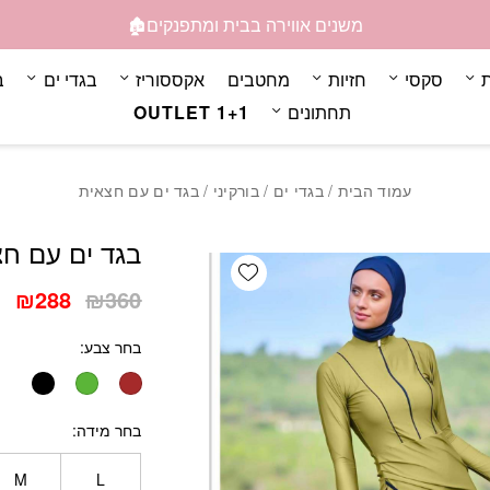
כמות בגד ים עם חצאית
משנים אווירה בבית ומתפנקים🏚️
ת
סקסי
חזיות
מחטבים
אקססוריז
בגדי ים
ב
תחתונים
OUTLET 1+1
עמוד הבית
/
בגדי ים
/
בורקיני
/ בגד ים עם חצאית
בגד ים עם ח
Add wishlist
המחיר
המ
₪
288
₪
360
המקורי
הנ
בחר צבע
היה:
הו
8.
₪360.
בחר מידה
M
L