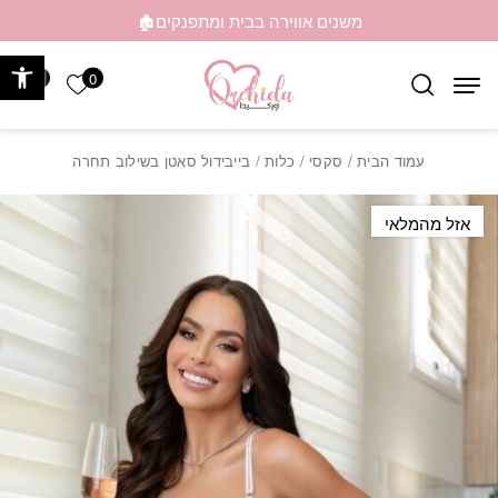
בחזרה למעלה
Skip to Content
משנים אווירה בבית ומתפנקים🏚️
פתח 
0
0
הרשימה ש
עמוד הבית
/
סקסי
/
כלות
/ בייבידול סאטן בשילוב תחרה
אזל מהמלאי