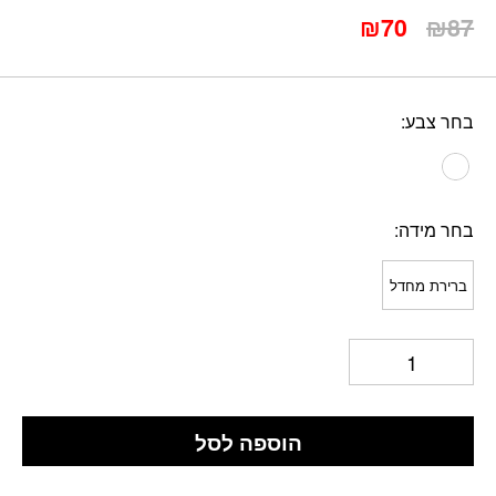
המחיר
המחיר
₪
70
₪
87
המקורי
הנוכחי
היה:
הוא:
₪70.
₪87.
בחר צבע
בחר מידה
ברירת מחדל
הוספה לסל