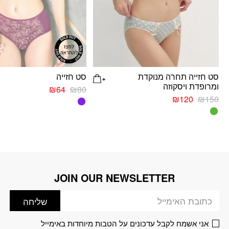
סט חזייה תחרה מנוקדת
סט חזייה
ומרופדת ויסקוזה
המחיר
המחיר
₪
64
₪
80
המחיר
המחיר
המקורי
הנוכחי
₪
120
₪
150
למוצר
המקורי
הנוכחי
היה:
הוא:
למוצר
זה
היה:
הוא:
₪80.
₪64.
זה
יש
₪120.
₪150.
יש
מספר
מספר
סוגים.
סוגים.
ניתן
ניתן
לבחור
JOIN OUR NEWSLETTER
דוא׳׳ל
לבחור
את
את
האפשרויות
שליחה
האפשרויות
בעמוד
בעמוד
המוצר
אני אשמח לקבל עדכונים על הטבות מיוחדות באימייל