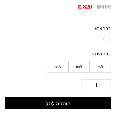
המחיר
המחיר
₪
320
₪
400
המקורי
הנוכחי
היה:
הוא:
₪320.
₪400.
בחר צבע
בחר מידה
85B
80B
75B
הוספה לסל