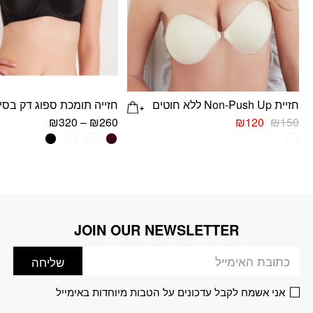
חזיית Non-Push Up ללא חוטים
חזייה תומכת ספוג דק בסי
המחיר
המחיר
₪
320
–
₪
260
₪
120
₪
150
המקורי
הנוכחי
למוצר
למוצר
היה:
הוא:
זה
זה
₪120.
₪150.
יש
יש
מספר
מספר
סוגים.
סוגים.
ניתן
ניתן
JOIN OUR NEWSLETTER
דוא׳׳ל
לבחור
לבחור
את
את
שליחה
האפשרויות
האפשרויות
בעמוד
בעמוד
אני אשמח לקבל עדכונים על הטבות מיוחדות באימייל
המוצר
המוצר