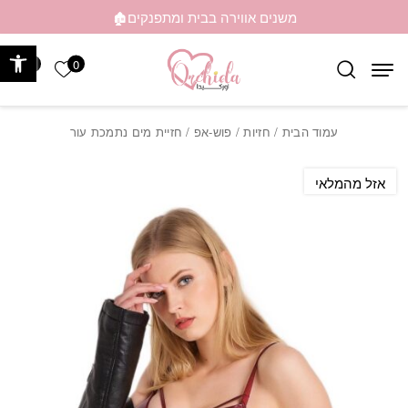
בחזרה למעלה
Skip to Content
משנים אווירה בבית ומתפנקים🏚️
פתח 
0
0
הרשימה ש
עמוד הבית
/
חזיות
/
פוש-אפ
/ חזיית מים נתמכת עור
אזל מהמלאי