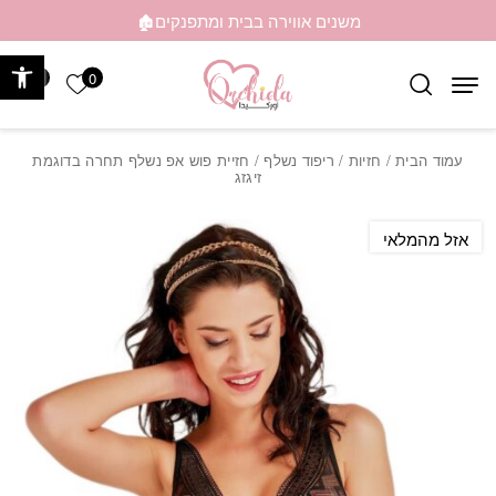
בחזרה למעלה
Skip to Content
משנים אווירה בבית ומתפנקים🏚️
פתח 
0
0
הרשימה ש
עמוד הבית
/
חזיות
/
ריפוד נשלף
/ חזיית פוש אפ נשלף תחרה בדוגמת
זיגזג
אזל מהמלאי