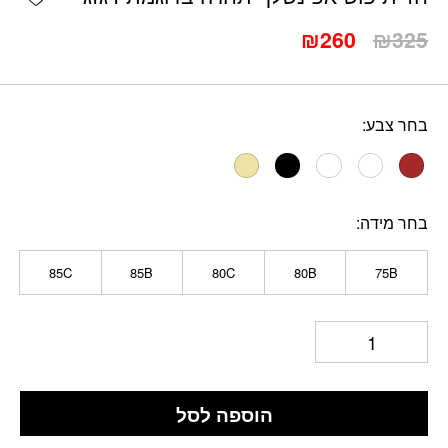
המחיר
המחיר
₪
260
₪
325
המקורי
הנוכחי
היה:
הוא:
₪260.
₪325.
בחר צבע
בחר מידה
85C
85B
80C
80B
75B
הוספה לסל