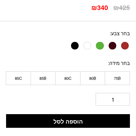
המחיר
המחיר
₪
340
₪
425
המקורי
הנוכחי
היה:
הוא:
₪340.
₪425.
בחר צבע
בחר מידה
85C
85B
80C
80B
75B
הוספה לסל