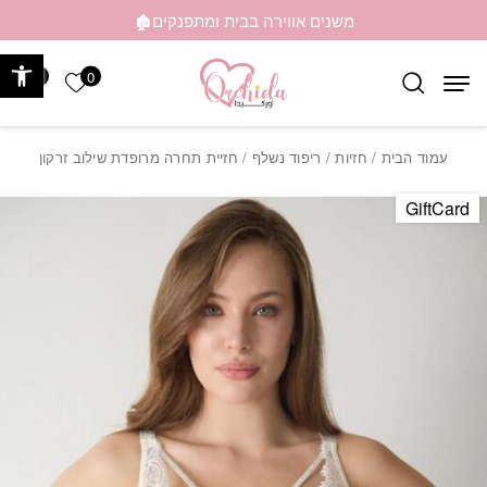
בחזרה למעלה
Skip to Content
משנים אווירה בבית ומתפנקים🏚️
פתח 
0
0
הרשימה ש
עמוד הבית
/
חזיות
/
ריפוד נשלף
/ חזיית תחרה מרופדת שילוב זרקון
GiftCard