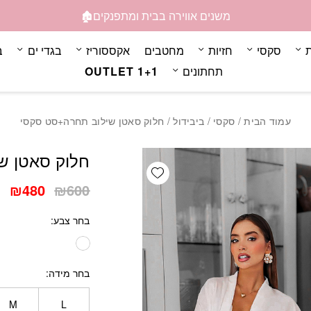
כמות חלוק סאטן שילוב ת
משנים אווירה בבית ומתפנקים🏚️
ת
סקסי
חזיות
מחטבים
אקססוריז
בגדי ים
ב
תחתונים
OUTLET 1+1
עמוד הבית
/
סקסי
/
ביבידול
/ חלוק סאטן שילוב תחרה+סט סקסי
חלוק סאטן ש
Add wishlist
המחיר
המ
₪
480
₪
600
המקורי
הנ
בחר צבע
היה:
הו
0.
₪600.
בחר מידה
M
L