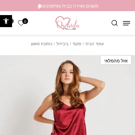
בחזרה למעלה
Skip to Content
משנים אווירה בבית ומתפנקים🏚️
פתח 
0
0
הרשימה ש
עמוד הבית
/
סקסי
/
ביבידול
/ כותונת סאטן
אזל מהמלאי