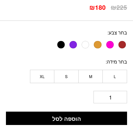
המחיר
המחיר
₪
180
₪
225
המקורי
הנוכחי
היה:
הוא:
₪180.
₪225.
בחר צבע
בחר מידה
XL
S
M
L
הוספה לסל