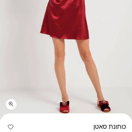
כמות כותונת סאטן
shlist
כותונת סאטן