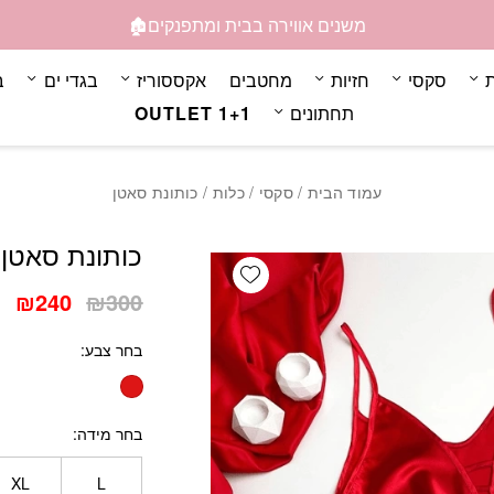
כמות כותונת סאטן
משנים אווירה בבית ומתפנקים🏚️
ת
סקסי
חזיות
מחטבים
אקססוריז
בגדי ים
ב
תחתונים
OUTLET 1+1
עמוד הבית
/
סקסי
/
כלות
/ כותונת סאטן
כותונת סאטן
Add wishlist
המחיר
המ
₪
240
₪
300
המקורי
הנ
בחר צבע
היה:
הו
0.
₪300.
בחר מידה
XL
L