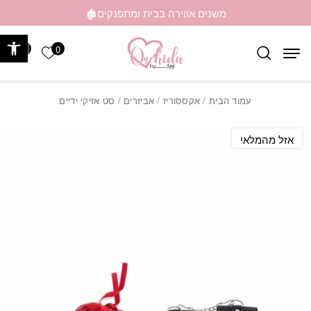
בחזרה למעלה
Skip to Content
משנים אווירה בבית ומתפנקים🏚️
פתח 
0
0
הרשימה ש
עמוד הבית
/
אקססוריז
/
אביזרים
/ סט אזיקי ידיים
אזל מהמלאי