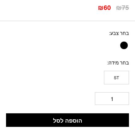
המחיר
המחיר
₪
60
₪
75
המקורי
הנוכחי
היה:
הוא:
₪60.
₪75.
בחר צבע
בחר מידה
ST
הוספה לסל