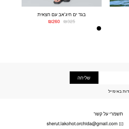
בגד ים חיג’אב עם חצאית
יר
המחיר
המחיר
₪
260
₪
325
חי
המקורי
הנוכחי
למוצר
היה:
הוא:
זה
₪260.
₪325.
₪
יש
מספר
סוגים.
ניתן
לבחור
את
האפשרויות
שליחה
בעמוד
המוצר
ות באימייל
תשמרי על קשר
sherut.lakohot.orchida@gmail.com