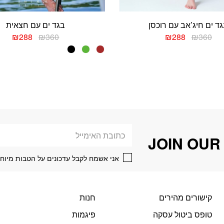
ד ים חיג’אב עם רוכסן
בגד ים עם חצאית
המחיר
המחיר
המחיר
המח
₪
288
₪
360
₪
288
₪
360
המקורי
הנוכחי
המקורי
הנוכ
למוצר
למוצר
היה:
הוא:
היה:
הוא:
זה
זה
288.
₪360.
₪288.
₪360.
יש
יש
מספר
מספר
סוגים.
סוגים.
ניתן
ניתן
לבחור
לבחור
את
את
דוא׳׳ל
האפשרויות
האפשרויות
JOIN OUR
בעמוד
בעמוד
המוצר
המוצר
אני אשמח לקבל עדכונים על הטבות מיוחד
קישורים מהירים
חנות
טופס ביטול עסקה
פיגמות