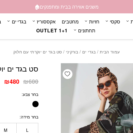
כמות סט בגד ים יוקרתי עם
משנים אווירה בבית ומתפנקים🏚️
ת
סקסי
חזיות
מחטבים
אקססוריז
בגדי ים
ב
תחתונים
OUTLET 1+1
עמוד הבית
/
בגדי ים
/
בורקיני
/ סט בגד ים יוקרתי עם חלוק
סט בגד ים יו
Add wishlist
המחיר
המ
₪
480
₪
600
המקורי
הנ
בחר צבע
היה:
הו
0.
₪600.
בחר מידה
M
L