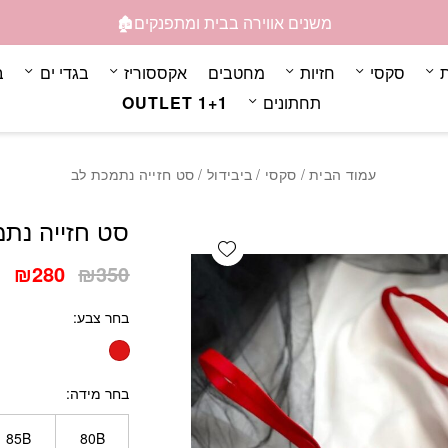
כמות סט חזייה נתמכת לב
משנים אווירה בבית ומתפנקים🏚️
ת
סקסי
חזיות
מחטבים
אקססוריז
בגדי ים
ב
תחתונים
OUTLET 1+1
עמוד הבית
/
סקסי
/
ביבידול
/ סט חזייה נתמכת לב
סט חזייה נת
Add wishlist
המחיר
המ
₪
280
₪
350
המקורי
הנ
בחר צבע
היה:
הו
0.
₪350.
בחר מידה
85B
80B