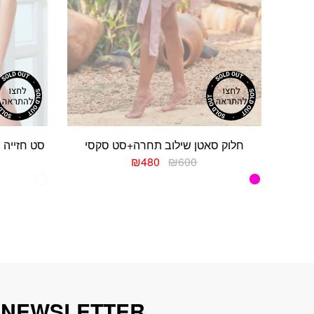
חלוק סאטן שילוב תחרה+סט סקסי
סט חזייה 
המחיר
המחיר
₪
480
₪
600
המקורי
הנוכחי
למוצר
היה:
הוא:
זה
₪480.
₪600.
יש
מספר
סוגים.
ניתן
לבחור
את
האפשרויות
 NEWSLETTER
בעמוד