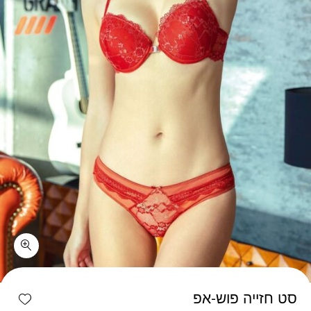
כמות סט חזייה פוש-אפ
shlist
סט חזייה פוש-אפ