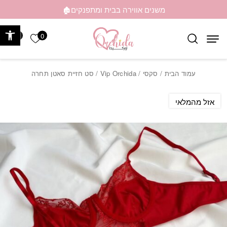
בחזרה למעלה
Skip to Content
משנים אווירה בבית ומתפנקים🏚️
פתח 
0
0
הרשימה ש
עמוד הבית
/
סקסי
/
Vip Orchida
/ סט חזיית סאטן תחרה
אזל מהמלאי