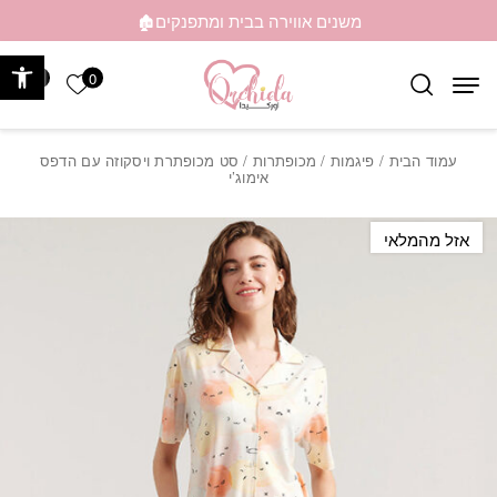
בחזרה למעלה
Skip to Content
משנים אווירה בבית ומתפנקים🏚️
פתח 
0
0
הרשימה ש
עמוד הבית
/
פיגמות
/
מכופתרות
/ סט מכופתרת ויסקוזה עם הדפס
אימוג’י
אזל מהמלאי