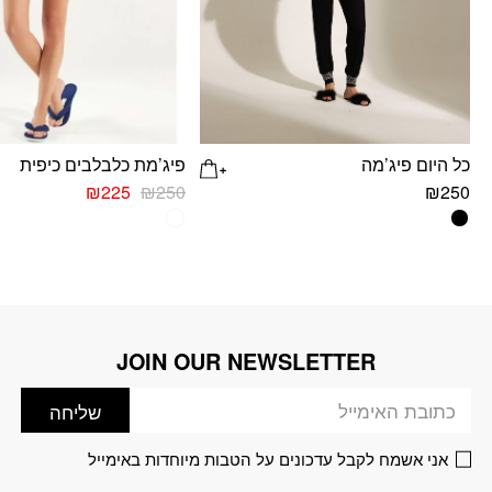
כל היום פיג’מה
פיג’מת כלבלבים כיפית
המחיר
המחיר
₪
225
₪
250
₪
250
המקורי
הנוכחי
למוצר
למוצר
היה:
הוא:
זה
זה
₪225.
₪250.
יש
יש
מספר
מספר
סוגים.
סוגים.
ניתן
ניתן
JOIN OUR NEWSLETTER
דוא׳׳ל
לבחור
לבחור
את
את
שליחה
האפשרויות
האפשרויות
בעמוד
בעמוד
אני אשמח לקבל עדכונים על הטבות מיוחדות באימייל
המוצר
המוצר