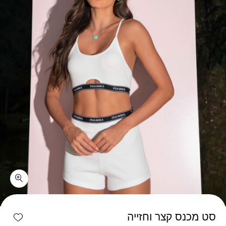
כמות סט מכנס קצר וחזייה
shlist
סט מכנס קצר וחזייה