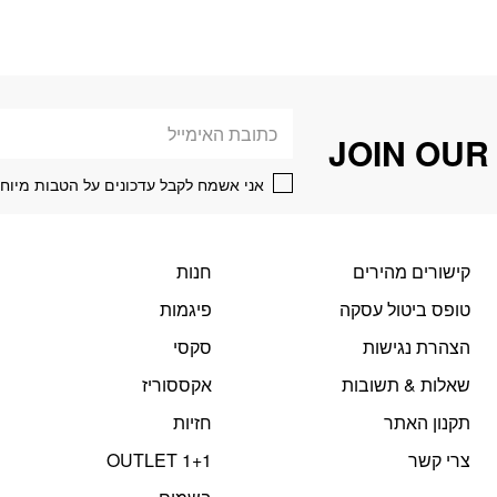
מספר
מספר
סוגים.
סוגים.
ניתן
ניתן
לבחור
לבחור
את
את
דוא׳׳ל
האפשרויות
האפשרויות
JOIN OUR
בעמוד
בעמוד
המוצר
המוצר
אני אשמח לקבל עדכונים על הטבות מיוחד
קישורים מהירים
חנות
טופס ביטול עסקה
פיגמות
הצהרת נגישות
סקסי
שאלות & תשובות
אקססוריז
תקנון האתר
חזיות
צרי קשר
OUTLET 1+1