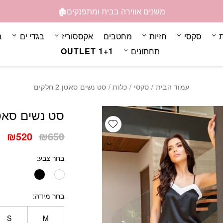
כמות סט נשים סאטן 2 חלקים
משנים אווירה בבית ומתפנקים🏚️
ת
סקסי
חזיות
מחטבים
אקססוריז
בגדי ים
ב
תחתונים
OUTLET 1+1
עמוד הבית
/
סקסי
/
כלות
/ סט נשים סאטן 2 חלקים
סט נשים סאטן 2 חל
Add wishlist
המחיר
המ
₪
520
₪
650
המקורי
הנ
בחר צבע
היה:
הו
0.
₪650.
בחר מידה
S
M