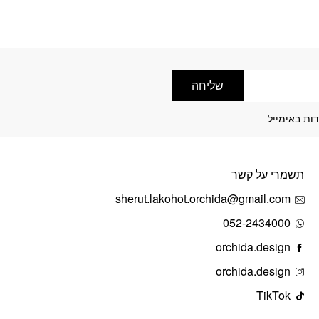
מספר
סוגים.
ניתן
לבחור
את
האפשרויות
שליחה
בעמוד
המוצר
ות באימייל
תשמרי על קשר
sherut.lakohot.orchida@gmail.com
052-2434000
orchida.design
orchida.design
TikTok