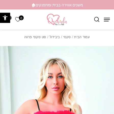
בחזרה למעלה
Skip to Content
משנים אווירה בבית ומתפנקים🏚️
פתח 
0
0
הרשימה ש
עמוד הבית
/
סקסי
/
ביבידול
/ סט סקסי פרווה