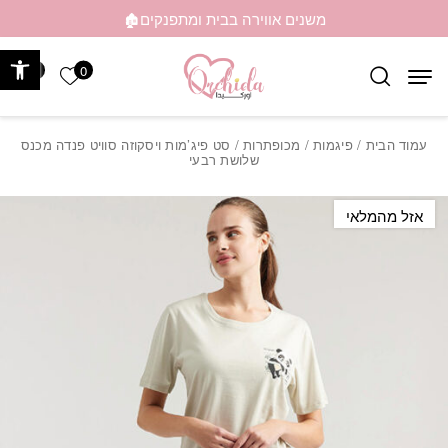
בחזרה למעלה
Skip to Content
משנים אווירה בבית ומתפנקים🏚️
פתח 
0
0
הרשימה ש
עמוד הבית
/
פיגמות
/
מכופתרות
/ סט פיג’מות ויסקוזה סוויט פנדה מכנס
שלושת רבעי
אזל מהמלאי