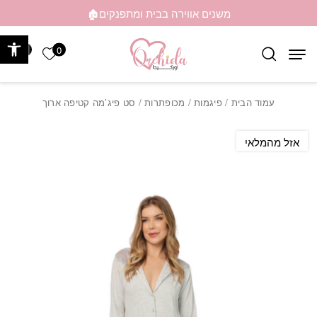
בחזרה למעלה
Skip to Content
משנים אווירה בבית ומתפנקים🏚️
פתח 
0
0
הרשימה ש
עמוד הבית
/
פיגמות
/
מכופתרות
/ סט פיג’מה קטיפה ארוך
אזל מהמלאי