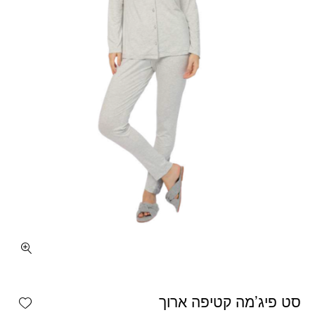
כמות סט פיג'מה קטיפה ארוך
shlist
סט פיג’מה קטיפה ארוך