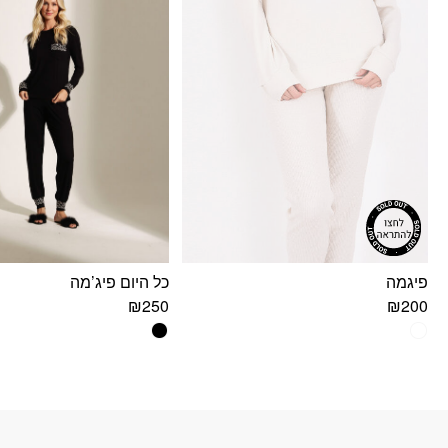
פיגמה
כל היום פיג’מה
₪
250
₪
200
למוצר
למוצר
זה
זה
יש
יש
מספר
מספר
סוגים.
סוגים.
ניתן
ניתן