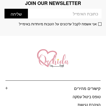
JOIN OUR NEWSLETTER
דוא׳׳ל
לבחור
לבחור
את
את
שליחה
האפשרויות
האפשרויות
בעמוד
בעמוד
אני אשמח לקבל עדכונים על הטבות מיוחדות באימייל
המוצר
המוצר
קישורים מהירים
טופס ביטול עסקה
הצהרת נגישות