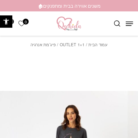
בחזרה למעלה
Skip to Content
משנים אווירה בבית ומתפנקים🏚️
פתח 
0
0
הרשימה ש
עמוד הבית
/
OUTLET 1+1
/ פיג’מת אנרגיה