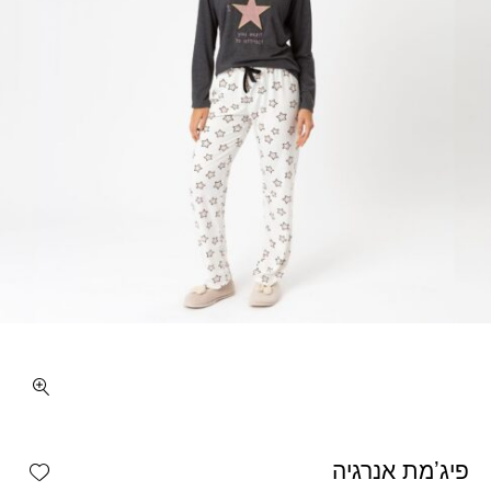
כמות פיג'מת אנרגיה
shlist
פיג’מת אנרגיה