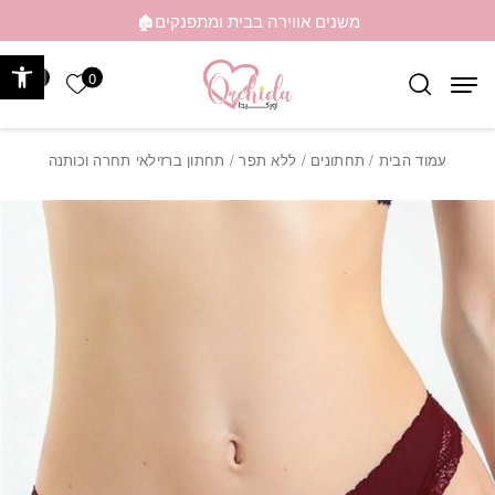
בחזרה למעלה
Skip to Content
משנים אווירה בבית ומתפנקים🏚️
פתח 
0
0
הרשימה ש
עמוד הבית
/
תחתונים
/
ללא תפר
/ תחתון ברזילאי תחרה וכותנה