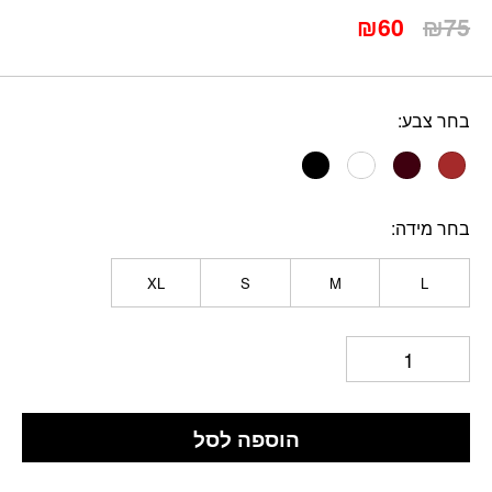
המחיר
המחיר
₪
60
₪
75
המקורי
הנוכחי
היה:
הוא:
₪60.
₪75.
בחר צבע
בחר מידה
XL
S
M
L
הוספה לסל