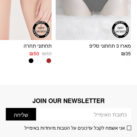
מארז 3 תחתוני סליפ
תחתוני תחרה
המחיר
המחיר
₪
50
₪
63
₪
35
המקורי
הנוכחי
למוצר
למוצר
היה:
הוא:
זה
זה
₪50.
₪63.
יש
יש
מספר
מספר
סוגים.
סוגים.
ניתן
ניתן
JOIN OUR NEWSLETTER
דוא׳׳ל
לבחור
לבחור
את
את
שליחה
האפשרויות
האפשרויות
בעמוד
בעמוד
אני אשמח לקבל עדכונים על הטבות מיוחדות באימייל
המוצר
המוצר