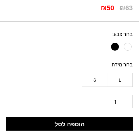
המחיר
המחיר
₪
50
₪
63
המקורי
הנוכחי
היה:
הוא:
₪50.
₪63.
בחר צבע
בחר מידה
S
L
הוספה לסל