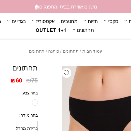
כמות תחתונים
משנים אווירה בבית ומתפנקים🏚️
ת
סקסי
חזיות
מחטבים
אקססוריז
בגדי ים
ב
תחתונים
OUTLET 1+1
עמוד הבית
/
תחתונים
/
כותנה
/ תחתונים
תחתונים
Add wishlist
המחיר
המחי
₪
60
₪
75
המקורי
הנוכ
בחר צבע
היה:
הוא:
₪60.
₪75.
בחר מידה
ברירת מחדל