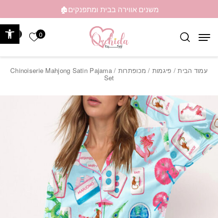
בחזרה למעלה
Skip to Content
משנים אווירה בבית ומתפנקים🏚️
פתח 
0
0
הרשימה ש
עמוד הבית
/
פיגמות
/
מכופתרות
/ Chinoiserie Mahjong Satin Pajama
Set